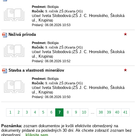
Predmet:
Biológia
Ročník:
9. ročník ZŠ (Kvarta OG)
Iveta Slobodová
ZŠ J. C. Hronského, Školská
Učiteľ:
(
ul., Krupina
)
Pridaný: 06.08.2026 10:53
Neživá príroda
Predmet:
Biológia
Ročník:
9. ročník ZŠ (Kvarta OG)
Iveta Slobodová
ZŠ J. C. Hronského, Školská
Učiteľ:
(
ul., Krupina
)
Pridaný: 06.08.2026 10:52
Stavba a vlastnosti minerálov
Predmet:
Biológia
Ročník:
9. ročník ZŠ (Kvarta OG)
Iveta Slobodová
ZŠ J. C. Hronského, Školská
Učiteľ:
(
ul., Krupina
)
Pridaný: 06.08.2026 10:50
...
1
2
3
4
5
6
7
8
9
10
38
39
40
41
Poznámka:
zoznam dokumentov je kvôli efektivite obmedzený na
dokumenty pridané za posledných 30 dní. Ak chcete zobraziť zoznam bez
obmedzení
kliknite sem
.