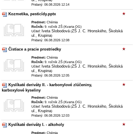
)
Pridaj dokument
Pridaný: 06.08.2026 12:14
Kozmetika, pesticídy.pptx
Predmet:
Chémia
Mapa voľných pracovných pozícií
Ročník:
9. ročník ZŠ (Kvarta OG)
Iveta Slobodová
ZŠ J. C. Hronského, Školská
Učiteľ:
(
ul., Krupina
)
Pridaný: 06.08.2026 12:08
Čistiace a pracie prostriedky
Predmet:
Chémia
Ročník:
9. ročník ZŠ (Kvarta OG)
Iveta Slobodová
ZŠ J. C. Hronského, Školská
Učiteľ:
(
ul., Krupina
)
Leaflet
| Map data ©
OpenStreetMap
contributors,
CC-
Pridaný: 06.08.2026 12:05
BY-SA
Kyslíkaté deriváty II. - karbonylové zlúčeniny,
karboxylové kyseliny
Predmet:
Chémia
Ročník:
9. ročník ZŠ (Kvarta OG)
Iveta Slobodová
ZŠ J. C. Hronského, Školská
Učiteľ:
(
ul., Krupina
)
Pridaný: 06.08.2026 12:03
Kyslíkaté deriváty I. - alkoholy
Predmet:
Chémia