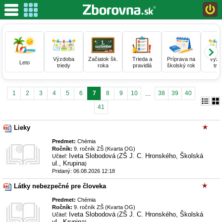
Objavte viac z Knižnice
Výzdoba
Začiatok šk.
Trieda a
Príprava na
Výzd
Sezónne
Vybrané pre
Neobjavený
Leto
triedy
roka
pravidlá
školský rok
tri
materiály
teba
obsah
Naj dokumenty
...
1
2
3
4
5
6
7
8
9
10
38
39
40
Škola
41
Predmet
Lieky
Ročník
Predmet:
Chémia
Príspevok
Ročník:
9. ročník ZŠ (Kvarta OG)
Iveta Slobodová
ZŠ J. C. Hronského, Školská
Učiteľ:
(
Filter
ul., Krupina
)
Pridaný: 06.08.2026 12:18
RSS pre tento výber
Látky nebezpečné pre človeka
Predmet:
Chémia
Ročník:
9. ročník ZŠ (Kvarta OG)
Iveta Slobodová
ZŠ J. C. Hronského, Školská
Učiteľ:
(
ul., Krupina