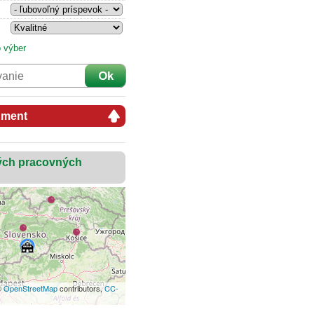
 výber
ument
ých pracovných
©
OpenStreetMap
contributors,
CC-