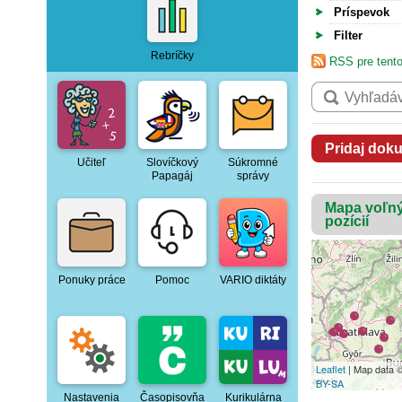
Príspevok
Filter
Rebríčky
RSS pre tento
Pridaj dok
Učiteľ
Slovíčkový
Súkromné
Papagáj
správy
Mapa voľn
pozícií
Ponuky práce
Pomoc
VARIO diktáty
Leaflet
| Map data 
BY-SA
Nastavenia
Časopisovňa
Kurikulárna