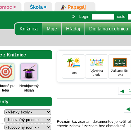
omoc
Škola
Papagáj
Login:
heslo:
Knižnica
Moje
Hľadaj
Digitálna učebnica
c z Knižnice
Výzdoba
Začiatok šk.
Leto
triedy
roka
brané pre
Neobjavený
◂
teba
obsah
1
enty
◂
Poznámka:
zoznam dokumentov je kvôli ef
chcete zobraziť zoznam bez obmedzení