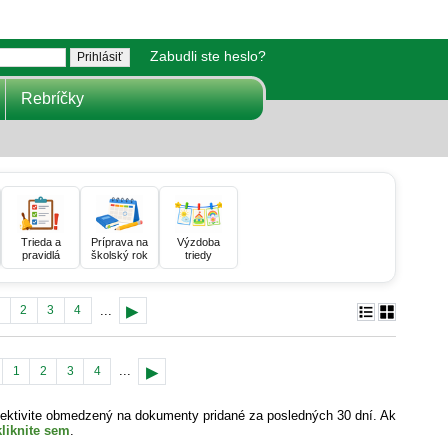
Zabudli ste heslo?
Rebríčky
Trieda a
Príprava na
Výzdoba
pravidlá
školský rok
triedy
▸
...
2
3
4
▸
...
1
2
3
4
ektivite obmedzený na dokumenty pridané za posledných 30 dní. Ak
kliknite sem
.