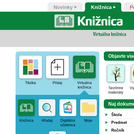
Novinky
Knižnica
P
Objavte via
Titulka
Pridaj
Virtuálna
knižnica
Sezónne
Vy
materiály
Naj dokum
Škola
Knižnica
Hľadaj
Digitálna
Moje
Predmet
učebnica
Ročník